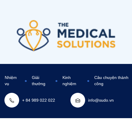
Nhiệm
Giải
Kinh
Câu chuyện thành
●
●
●
vụ
thưởng
nghiệm
công
+ 84 989 022 022
info@sudo.vn