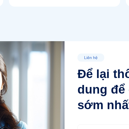
Liên hệ
Để lại th
dung để 
sớm nhấ